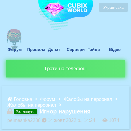
Українська
Форум
Правила
Донат
Сервери
Гайди
Відео
Грати на телефоні
Головна
Форум
Жалобы на персонал
Жалобы на персонал
Игнор нарушения
Розглянуто
pelmeshka2288
14 жовт 2022 р., 14:24
1074