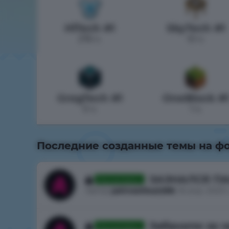
HiTech #1
SkyTech #1
276 ч.
10 ч.
GregTech #1
OneBlock #
0 ч.
1 ч.
Последние созданные темы на ф
ЗАЗНАЛСЯ П
Рассмотрено
Автор
pelmeshka2288
, 16 апр. 2023 г
Забанили за 
Рассмотрено