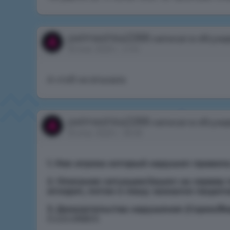
pelmeshka2288
написал в обсуж
16 янв. 2023 г., 4:44
А чтоб не втыкала
pelmeshka2288
написал в обсуж
16 апр. 2023 г., 18:48
1. Ник игрока который нарушил правила
2. Описание ситуации:Зашел на сервер п
игнорит, потом я пишу зазнался пацанчик
3. Доказательства нарушения (Скрин/Вид
Exotic#8805