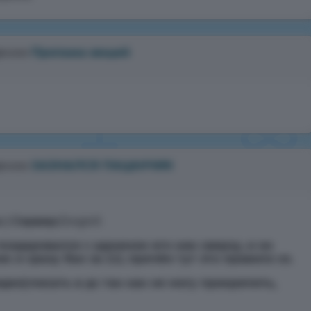
дении
Пропажа вещей
дении
ЗАЗНАЛСЯ ПАЦАНЧИК
 | Сервер:
ZorgioS
оздаровался с админом его ник сверху, и он
 и сразу бан за 2.2, причём тут это правило хз.
ео):писать в дс так как не могу прикрепить,