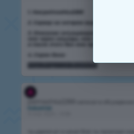
1. Ник:pelmeshka2288
2. Сервер на котором выдан бан 2 и на 1
3. Описание ситуации:разбираюсь с мод
мне через секунды, мне прилетело пред
и после этого бан мне прилетел, прош
4. Скрин бана:
https://imgur.com/BvbKWBb
pelmeshka2288
написал в обсуждени
Industrial
14 янв. 2023 г., 10:58
ты удалил рг и начал бой, ты проиграл см