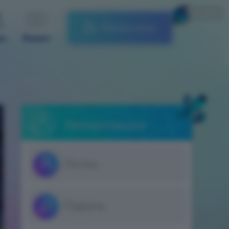
Русский
Начать игру
ды
Видео
Авторизация