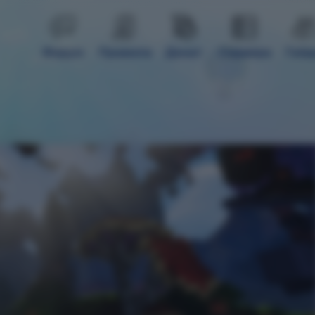
Форум
Правила
Донат
Сервера
Гай