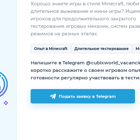
мина
Ответов:
4
Desires
Хорошо знаете игры в стиле Minecraft, люби
Просмотров:
2 окт. 2022 г.,
 16:10
длительное выживание и мини-игры? Ищем
972
20:37
игроков для продолжительного закрытого
тестирования игровых механик, систем разв
режимов на разных этапах.
Опыт в Minecraft
Длительное тестирование
М
дении
Покупка рг для варпа
Напишите в Telegram @cubixworld_vacanci
коротко расскажите о своем игровом опы
готовности регулярно участвовать в тест
Подать заявку в Telegram
|
x2960 z1151 y64
/
x3071 z1048 y69
)
дении
Забанили за читы