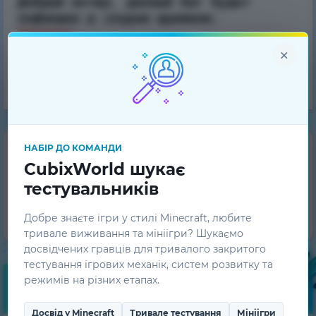
Добрый вечер, данный баг будет
пофикшен в скором времени.
Закрыто.
×
0
НАБІР ДО КОМАНДИ
Для відправки
CubixWorld шукає
відповідей у цій темі,
тестувальників
авторизуйтесь будь
ласка.
Добре знаєте ігри у стилі Minecraft, любите
тривале виживання та мініігри? Шукаємо
досвідчених гравців для тривалого закритого
тестування ігрових механік, систем розвитку та
режимів на різних етапах.
Авторизація
Досвід у Minecraft
Тривале тестування
Мініігри