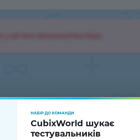
 у цій темі, авторизуйтесь будь
НАБІР ДО КОМАНДИ
CubixWorld шукає
тестувальників