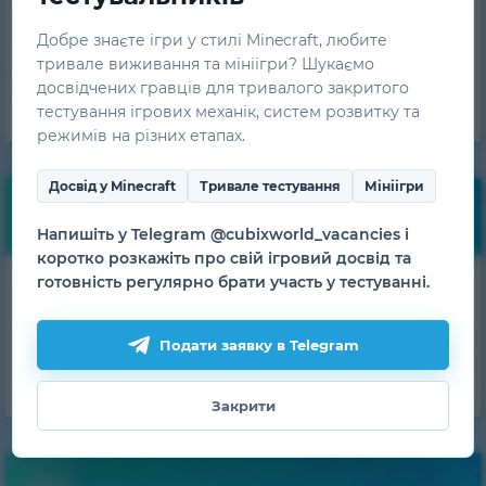
Технічна підтримка
Добре знаєте ігри у стилі Minecraft, любите
тривале виживання та мініігри? Шукаємо
досвідчених гравців для тривалого закритого
Команда проєкту
тестування ігрових механік, систем розвитку та
режимів на різних етапах.
Досвід у Minecraft
Тривале тестування
Мініігри
Безкоштовні бонуси
Напишіть у Telegram @cubixworld_vacancies і
коротко розкажіть про свій ігровий досвід та
готовність регулярно брати участь у тестуванні.
Отримуй щоденні
бонуси!
Подати заявку в Telegram
ОТРИМАТИ
Закрити