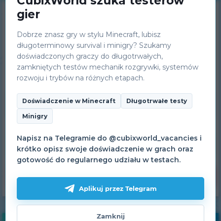
CubixWorld szuka testerów
gier
Dobrze znasz gry w stylu Minecraft, lubisz
długoterminowy survival i minigry? Szukamy
doświadczonych graczy do długotrwałych,
zamkniętych testów mechanik rozgrywki, systemów
rozwoju i trybów na różnych etapach.
Doświadczenie w Minecraft
Długotrwałe testy
Zaloguj się
Minigry
Napisz na Telegramie do @cubixworld_vacancies i
Rejestracja
krótko opisz swoje doświadczenie w grach oraz
gotowość do regularnego udziału w testach.
Zapomniałeś hasła?
Aplikuj przez Telegram
Zamknij