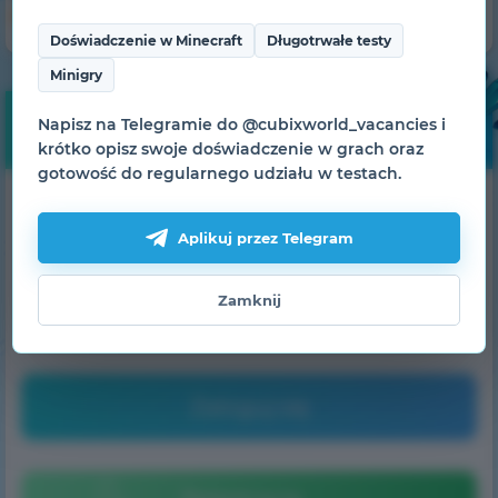
на рассмотрение
.
Doświadczenie w Minecraft
Długotrwałe testy
Minigry
Napisz na Telegramie do @cubixworld_vacancies i
Logowanie
krótko opisz swoje doświadczenie w grach oraz
gotowość do regularnego udziału w testach.
Aplikuj przez Telegram
Zamknij
Zaloguj się