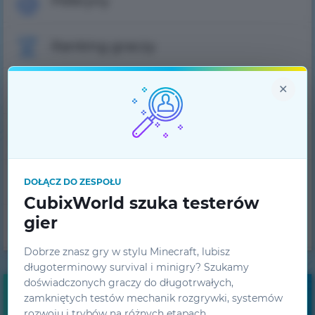
Peleryny
Ranking graczy
×
Lista banów
Pytanie-odpowiedź
Wsparcie techniczne
DOŁĄCZ DO ZESPOŁU
CubixWorld szuka testerów
gier
Zespół projektowy
Dobrze znasz gry w stylu Minecraft, lubisz
długoterminowy survival i minigry? Szukamy
doświadczonych graczy do długotrwałych,
zamkniętych testów mechanik rozgrywki, systemów
Darmowe bonusy
rozwoju i trybów na różnych etapach.