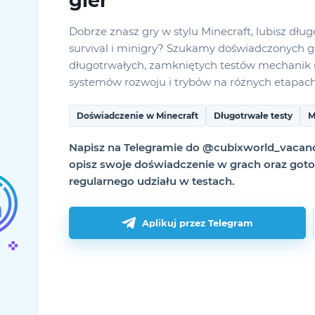
gier
Dobrze znasz gry w stylu Minecraft, lubisz dł
survival i minigry? Szukamy doświadczonych g
długotrwałych, zamkniętych testów mechanik 
systemów rozwoju i trybów na różnych etapach
owiadać w tym wątku.
Doświadczenie w Minecraft
Długotrwałe testy
M
Napisz na Telegramie do @cubixworld_vacanc
opisz swoje doświadczenie w grach oraz got
regularnego udziału w testach.
Aplikuj przez Telegram