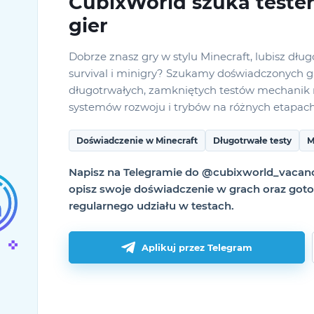
CubixWorld szuka teste
gier
Dobrze znasz gry w stylu Minecraft, lubisz dł
survival i minigry? Szukamy doświadczonych g
owiadać w tym wątku.
długotrwałych, zamkniętych testów mechanik 
systemów rozwoju i trybów na różnych etapach
Doświadczenie w Minecraft
Długotrwałe testy
M
Napisz na Telegramie do @cubixworld_vacanc
opisz swoje doświadczenie w grach oraz got
regularnego udziału w testach.
Aplikuj przez Telegram