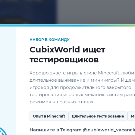
НАБОР В КОМАНДУ
CubixWorld ищет
тестировщиков
Хорошо знаете игры в стиле Minecraft, люби
длительное выживание и мини-игры? Ищем
игроков для продолжительного закрытого
дом GUI Compass! Этот минималистичный клиентский мод
в интерфейсе. Настройте формат отображения и позицию
тестирования игровых механик, систем разв
 по своему вкусу.
режимов на разных этапах.
Подробнее
Опыт в Minecraft
Длительное тестирование
М
Напишите в Telegram @cubixworld_vacanci