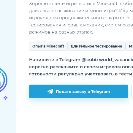
Хорошо знаете игры в стиле Minecraft, люби
длительное выживание и мини-игры? Ищем
игроков для продолжительного закрытого
тестирования игровых механик, систем разв
режимов на разных этапах.
Опыт в Minecraft
Длительное тестирование
М
Напишите в Telegram @cubixworld_vacanci
коротко расскажите о своем игровом опы
готовности регулярно участвовать в тест
Подать заявку в Telegram