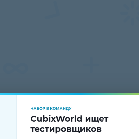
НАБОР В КОМАНДУ
CubixWorld ищет
тестировщиков