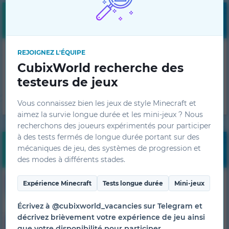
Bonus gratuits
Obtenez des bonus
REJOIGNEZ L'ÉQUIPE
CubixWorld recherche des
quotidiens !
testeurs de jeux
OBTENIR
Vous connaissez bien les jeux de style Minecraft et
aimez la survie longue durée et les mini-jeux ? Nous
recherchons des joueurs expérimentés pour participer
à des tests fermés de longue durée portant sur des
mécaniques de jeu, des systèmes de progression et
Monitoring
des modes à différents stades.
69
1.7.10
HiTech
Expérience Minecraft
Tests longue durée
Mini-jeux
1 serveur
sur 500
Écrivez à @cubixworld_vacancies sur Telegram et
décrivez brièvement votre expérience de jeu ainsi
35
1.7.10
SkyTech
que votre disponibilité pour participer