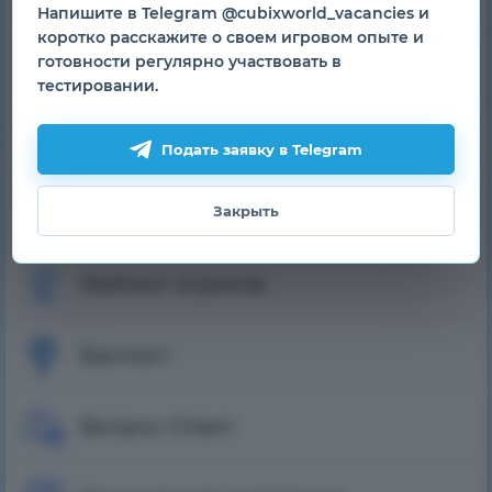
Напишите в Telegram @cubixworld_vacancies и
коротко расскажите о своем игровом опыте и
готовности регулярно участвовать в
Моды
тестировании.
Скины
Подать заявку в Telegram
Плащи
Закрыть
Рейтинг игроков
Банлист
Вопрос-Ответ