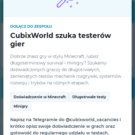
Darmowe bonusy
DOŁĄCZ DO ZESPOŁU
Otrzymuj codzienne
CubixWorld szuka testerów
bonusy!
gier
UZYSKAJ
Dobrze znasz gry w stylu Minecraft, lubisz
długoterminowy survival i minigry? Szukamy
doświadczonych graczy do długotrwałych,
zamkniętych testów mechanik rozgrywki, systemów
rozwoju i trybów na różnych etapach.
Monitorowanie
Doświadczenie w Minecraft
Długotrwałe testy
54
1.7.10
Minigry
HiTech
1 serwer
z 500
Napisz na Telegramie do @cubixworld_vacancies i
krótko opisz swoje doświadczenie w grach oraz
24
1.7.10
SkyTech
gotowość do regularnego udziału w testach.