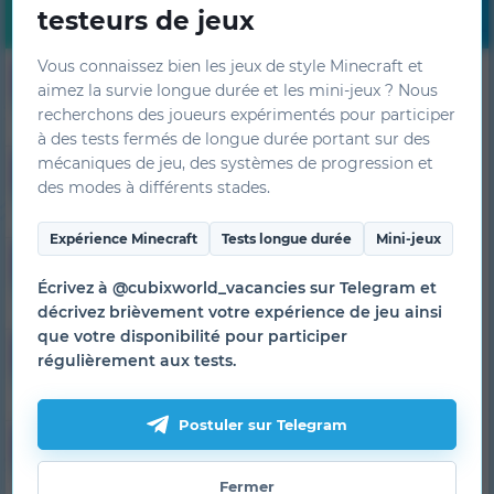
Monitoring
testeurs de jeux
Vous connaissez bien les jeux de style Minecraft et
46
1.7.10
HiTech
aimez la survie longue durée et les mini-jeux ? Nous
1 serveur
recherchons des joueurs expérimentés pour participer
sur 500
à des tests fermés de longue durée portant sur des
18
1.7.10
mécaniques de jeu, des systèmes de progression et
SkyTech
des modes à différents stades.
1 serveur
sur 300
Expérience Minecraft
Tests longue durée
Mini-jeux
63
1.7.10
TechnoMagic
Écrivez à @cubixworld_vacancies sur Telegram et
1 serveur
sur 750
décrivez brièvement votre expérience de jeu ainsi
que votre disponibilité pour participer
8
1.7.10
MagicRPG
régulièrement aux tests.
1 serveur
sur 500
Postuler sur Telegram
6
1.7.10
Galaxy
1 serveur
sur 100
Fermer