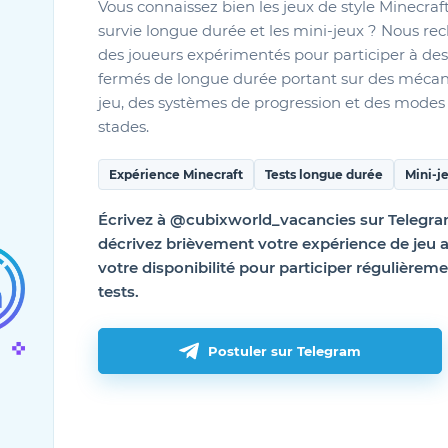
Vous connaissez bien les jeux de style Minecraf
survie longue durée et les mini-jeux ? Nous re
des joueurs expérimentés pour participer à des
fermés de longue durée portant sur des méca
jeu, des systèmes de progression et des modes 
stades.
Expérience Minecraft
Tests longue durée
Mini-j
Écrivez à @cubixworld_vacancies sur Telegra
décrivez brièvement votre expérience de jeu a
votre disponibilité pour participer régulièrem
tests.
Postuler sur Telegram