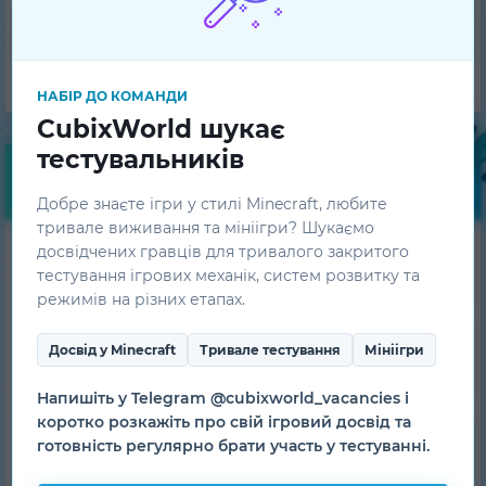
НАБІР ДО КОМАНДИ
CubixWorld шукає
тестувальників
Авторизація
Добре знаєте ігри у стилі Minecraft, любите
тривале виживання та мініігри? Шукаємо
досвідчених гравців для тривалого закритого
тестування ігрових механік, систем розвитку та
режимів на різних етапах.
Досвід у Minecraft
Тривале тестування
Мініігри
Напишіть у Telegram @cubixworld_vacancies і
коротко розкажіть про свій ігровий досвід та
готовність регулярно брати участь у тестуванні.
Увійти