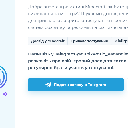
Добре знаєте ігри у стилі Minecraft, любите 
17678.14
виживання та мініігри? Шукаємо досвідчени
для тривалого закритого тестування ігрових
систем розвитку та режимів на різних етапах
16653.1
Досвід у Minecraft
Тривале тестування
Мінііг
16486.56
Напишіть у Telegram @cubixworld_vacancies
розкажіть про свій ігровий досвід та готов
регулярно брати участь у тестуванні.
Подати заявку в Telegram