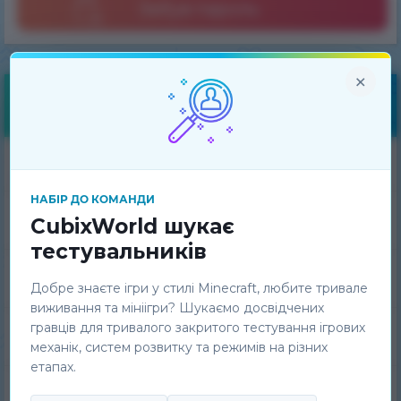
Забув пароль
×
Навігація
Скачати лаунчер
НАБІР ДО КОМАНДИ
Моди
CubixWorld шукає
тестувальників
Скіни
Добре знаєте ігри у стилі Minecraft, любите тривале
виживання та мініігри? Шукаємо досвідчених
гравців для тривалого закритого тестування ігрових
Плащі
механік, систем розвитку та режимів на різних
етапах.
Рейтинг гравців