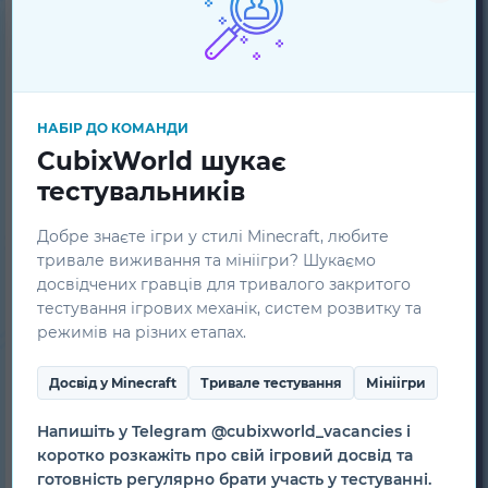
НАБІР ДО КОМАНДИ
CubixWorld шукає
тестувальників
Добре знаєте ігри у стилі Minecraft, любите
тривале виживання та мініігри? Шукаємо
досвідчених гравців для тривалого закритого
тестування ігрових механік, систем розвитку та
режимів на різних етапах.
Досвід у Minecraft
Тривале тестування
Мініігри
Напишіть у Telegram @cubixworld_vacancies і
коротко розкажіть про свій ігровий досвід та
готовність регулярно брати участь у тестуванні.