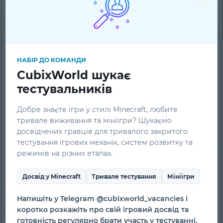
Моди
Скіни
НАБІР ДО КОМАНДИ
Плащі
CubixWorld шукає
тестувальників
Рейтинг гравців
Добре знаєте ігри у стилі Minecraft, любите
тривале виживання та мініігри? Шукаємо
досвідчених гравців для тривалого закритого
Банліст
тестування ігрових механік, систем розвитку та
режимів на різних етапах.
Питання-Відповідь
Досвід у Minecraft
Тривале тестування
Мініігри
Напишіть у Telegram @cubixworld_vacancies і
Технічна підтримка
коротко розкажіть про свій ігровий досвід та
готовність регулярно брати участь у тестуванні.