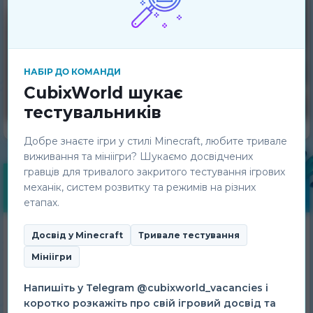
НАБІР ДО КОМАНДИ
CubixWorld шукає
тестувальників
Добре знаєте ігри у стилі Minecraft, любите тривале
виживання та мініігри? Шукаємо досвідчених
гравців для тривалого закритого тестування ігрових
механік, систем розвитку та режимів на різних
Авторизація
етапах.
Досвід у Minecraft
Тривале тестування
Мініігри
Напишіть у Telegram @cubixworld_vacancies і
коротко розкажіть про свій ігровий досвід та