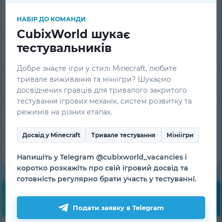
НАБІР ДО КОМАНДИ
Рейтинг гравців
CubixWorld шукає
тестувальників
Банліст
Добре знаєте ігри у стилі Minecraft, любите
тривале виживання та мініігри? Шукаємо
Питання-Відповідь
досвідчених гравців для тривалого закритого
тестування ігрових механік, систем розвитку та
режимів на різних етапах.
Технічна підтримка
Досвід у Minecraft
Тривале тестування
Мініігри
Команда проєкту
Напишіть у Telegram @cubixworld_vacancies і
коротко розкажіть про свій ігровий досвід та
готовність регулярно брати участь у тестуванні.
Безкоштовні бонуси
Подати заявку в Telegram