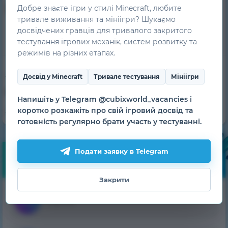
Добре знаєте ігри у стилі Minecraft, любите
тривале виживання та мініігри? Шукаємо
_ABOBUS_15357
написав в обговоренні
досвідчених гравців для тривалого закритого
приватик0_o
тестування ігрових механік, систем розвитку та
16 лип 2026 р., 21:32
режимів на різних етапах.
_ABOBUS_15357
Досвід у Minecraft
Тривале тестування
Мініігри
(x5775 z544)(x5760 z639)
Напишіть у Telegram @cubixworld_vacancies і
_ABOBUS_15357
коротко розкажіть про свій ігровий досвід та
готовність регулярно брати участь у тестуванні.
Подати заявку в Telegram
Авторизація
Закрити