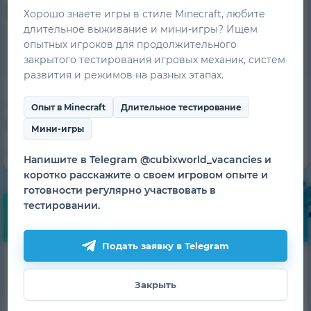
Хорошо знаете игры в стиле Minecraft, любите
длительное выживание и мини-игры? Ищем
_ABOBUS_15357
написал в обсуждении
опытных игроков для продолжительного
приватик0_o
закрытого тестирования игровых механик, систем
16 июля 2026 г., 21:32
развития и режимов на разных этапах.
_ABOBUS_15357
Опыт в Minecraft
Длительное тестирование
(x5775 z544)(x5760 z639)
Мини-игры
_ABOBUS_15357
Напишите в Telegram @cubixworld_vacancies и
коротко расскажите о своем игровом опыте и
готовности регулярно участвовать в
тестировании.
Авторизация
Подать заявку в Telegram
Закрыть