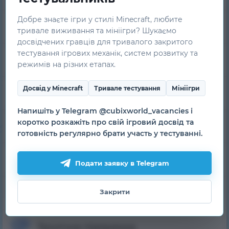
Добре знаєте ігри у стилі Minecraft, любите
Моди
тривале виживання та мініігри? Шукаємо
досвідчених гравців для тривалого закритого
тестування ігрових механік, систем розвитку та
Скіни
режимів на різних етапах.
Досвід у Minecraft
Тривале тестування
Мініігри
Плащі
Напишіть у Telegram @cubixworld_vacancies і
коротко розкажіть про свій ігровий досвід та
Рейтинг гравців
готовність регулярно брати участь у тестуванні.
Банліст
Подати заявку в Telegram
Закрити
Питання-Відповідь
Технічна підтримка