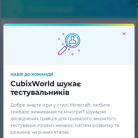
Авторизація
×
НАБІР ДО КОМАНДИ
CubixWorld шукає
Увійти
тестувальників
Добре знаєте ігри у стилі Minecraft, любите
Реєстрація
тривале виживання та мініігри? Шукаємо
досвідчених гравців для тривалого закритого
тестування ігрових механік, систем розвитку та
Забув пароль
режимів на різних етапах.