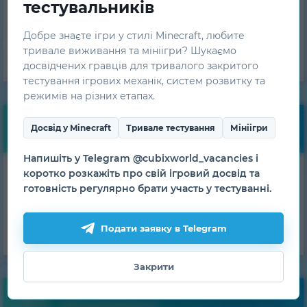
тестувальників
Технічна підтримка
Добре знаєте ігри у стилі Minecraft, любите
тривале виживання та мініігри? Шукаємо
Команда проєкту
досвідчених гравців для тривалого закритого
тестування ігрових механік, систем розвитку та
режимів на різних етапах.
Безкоштовні бонуси
Досвід у Minecraft
Тривале тестування
Мініігри
Напишіть у Telegram @cubixworld_vacancies і
Отримуй щоденні
коротко розкажіть про свій ігровий досвід та
готовність регулярно брати участь у тестуванні.
бонуси!
ОТРИМАТИ
Подати заявку в Telegram
Закрити
Моніторинг