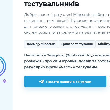
тестувальників
ожалуйста. Кроме Инф.Сета.
Добре знаєте ігри у стилі Minecraft, любите 
виживання та мініігри? Шукаємо досвідчени
для тривалого закритого тестування ігрових
систем розвитку та режимів на різних етапах
ні
помиге разбанте
Досвід у Minecraft
Тривале тестування
Мінііг
Напишіть у Telegram @cubixworld_vacancies
розкажіть про свій ігровий досвід та готов
регулярно брати участь у тестуванні.
ему, за что бан и т.п.
ать.
Подати заявку в Telegram