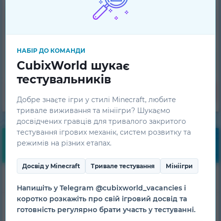
Увійти
НАБІР ДО КОМАНДИ
Реєстрація
CubixWorld шукає
тестувальників
Забув пароль
Добре знаєте ігри у стилі Minecraft, любите
тривале виживання та мініігри? Шукаємо
досвідчених гравців для тривалого закритого
тестування ігрових механік, систем розвитку та
режимів на різних етапах.
Навігація
Досвід у Minecraft
Тривале тестування
Мініігри
Скачати лаунчер
Напишіть у Telegram @cubixworld_vacancies і
коротко розкажіть про свій ігровий досвід та
Моди
готовність регулярно брати участь у тестуванні.