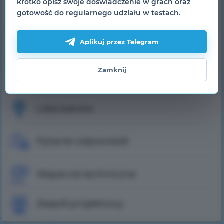
krótko opisz swoje doświadczenie w grach oraz
Skórki
gotowość do regularnego udziału w testach.
Peleryny
Aplikuj przez Telegram
Zamknij
Ranking graczy
Lista banów
Pytanie-odpowiedź
Wsparcie techniczne
Zespół projektowy