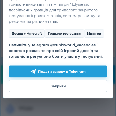
тривале виживання та мініігри? Шукаємо
Увійти
досвідчених гравців для тривалого закритого
тестування ігрових механік, систем розвитку та
режимів на різних етапах.
Реєстрація
Досвід у Minecraft
Тривале тестування
Мініігри
Напишіть у Telegram @cubixworld_vacancies і
Забув пароль
коротко розкажіть про свій ігровий досвід та
готовність регулярно брати участь у тестуванні.
Подати заявку в Telegram
Навігація
Закрити
Скачати лаунчер
Моди