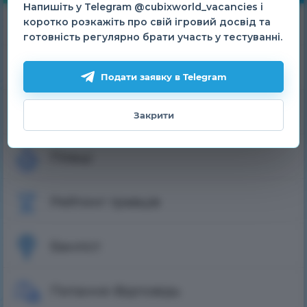
Напишіть у Telegram @cubixworld_vacancies і
Скачати лаунчер
коротко розкажіть про свій ігровий досвід та
готовність регулярно брати участь у тестуванні.
Моди
Подати заявку в Telegram
Скіни
Закрити
Плащі
Рейтинг гравців
Банліст
Питання-Відповідь