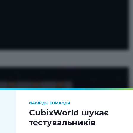
НАБІР ДО КОМАНДИ
CubixWorld шукає
тестувальників