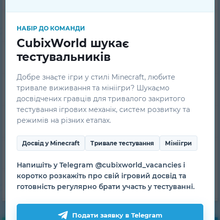
Плащі
НАБІР ДО КОМАНДИ
CubixWorld шукає
тестувальників
Рейтинг гравців
Добре знаєте ігри у стилі Minecraft, любите
тривале виживання та мініігри? Шукаємо
Банліст
досвідчених гравців для тривалого закритого
тестування ігрових механік, систем розвитку та
режимів на різних етапах.
Питання-Відповідь
Досвід у Minecraft
Тривале тестування
Мініігри
Технічна підтримка
Напишіть у Telegram @cubixworld_vacancies і
коротко розкажіть про свій ігровий досвід та
Команда проєкту
готовність регулярно брати участь у тестуванні.
Подати заявку в Telegram