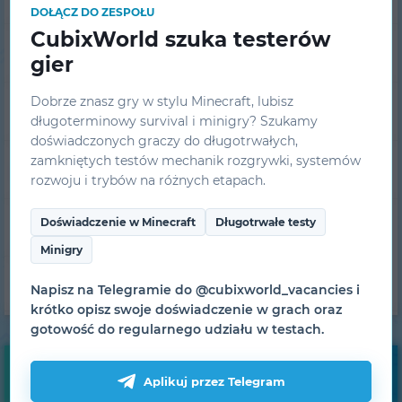
DOŁĄCZ DO ZESPOŁU
CubixWorld szuka testerów
Ranking graczy
gier
Dobrze znasz gry w stylu Minecraft, lubisz
Lista banów
długoterminowy survival i minigry? Szukamy
doświadczonych graczy do długotrwałych,
zamkniętych testów mechanik rozgrywki, systemów
Pytanie-odpowiedź
rozwoju i trybów na różnych etapach.
Doświadczenie w Minecraft
Długotrwałe testy
Wsparcie techniczne
Minigry
Zespół projektowy
Napisz na Telegramie do @cubixworld_vacancies i
krótko opisz swoje doświadczenie w grach oraz
gotowość do regularnego udziału w testach.
Darmowe bonusy
Aplikuj przez Telegram