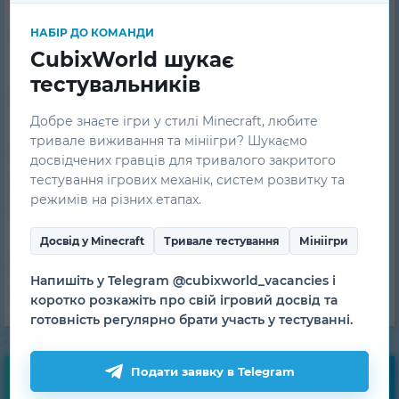
Плащі
НАБІР ДО КОМАНДИ
CubixWorld шукає
Рейтинг гравців
тестувальників
Добре знаєте ігри у стилі Minecraft, любите
Банліст
тривале виживання та мініігри? Шукаємо
досвідчених гравців для тривалого закритого
тестування ігрових механік, систем розвитку та
Питання-Відповідь
режимів на різних етапах.
Технічна підтримка
Досвід у Minecraft
Тривале тестування
Мініігри
Напишіть у Telegram @cubixworld_vacancies і
Команда проєкту
коротко розкажіть про свій ігровий досвід та
готовність регулярно брати участь у тестуванні.
Подати заявку в Telegram
Безкоштовні бонуси