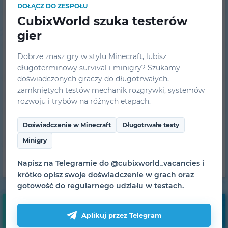
DOŁĄCZ DO ZESPOŁU
CubixWorld szuka testerów
Ranking graczy
gier
Dobrze znasz gry w stylu Minecraft, lubisz
Lista banów
długoterminowy survival i minigry? Szukamy
doświadczonych graczy do długotrwałych,
zamkniętych testów mechanik rozgrywki, systemów
Pytanie-odpowiedź
rozwoju i trybów na różnych etapach.
Doświadczenie w Minecraft
Długotrwałe testy
Wsparcie techniczne
Minigry
Zespół projektowy
Napisz na Telegramie do @cubixworld_vacancies i
krótko opisz swoje doświadczenie w grach oraz
gotowość do regularnego udziału w testach.
Darmowe bonusy
Aplikuj przez Telegram