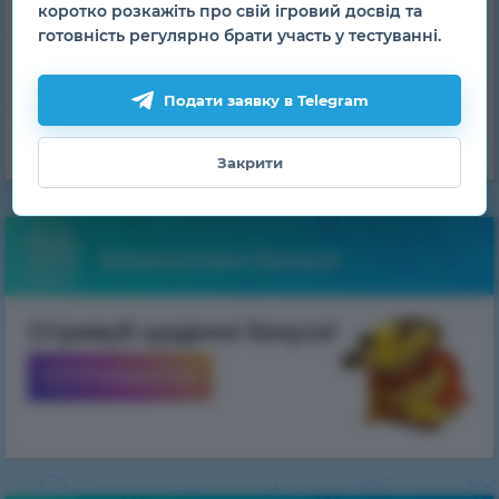
Питання-Відповідь
коротко розкажіть про свій ігровий досвід та
готовність регулярно брати участь у тестуванні.
Технічна підтримка
Подати заявку в Telegram
Команда проєкту
Закрити
Безкоштовні бонуси
Отримуй щоденні бонуси!
ОТРИМАТИ