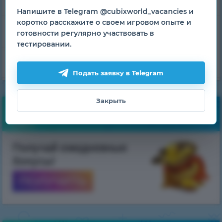
Вопрос-Ответ
Напишите в Telegram @cubixworld_vacancies и
коротко расскажите о своем игровом опыте и
Техническая поддержка
готовности регулярно участвовать в
тестировании.
Команда проекта
Подать заявку в Telegram
Закрыть
Бесплатные бонусы
Получай ежедневные
бонусы!
ПОЛУЧИТЬ