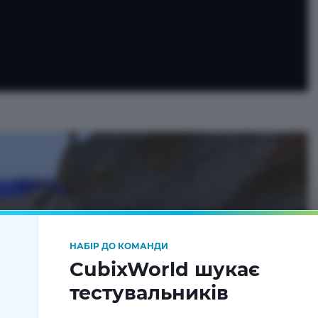
НАБІР ДО КОМАНДИ
CubixWorld шукає
тестувальників
→