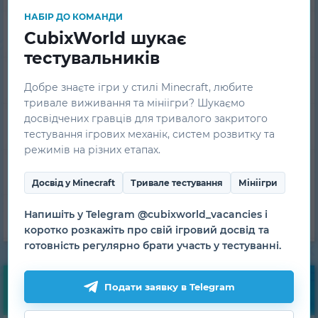
НАБІР ДО КОМАНДИ
Рейтинг гравців
CubixWorld шукає
тестувальників
Банліст
Добре знаєте ігри у стилі Minecraft, любите
тривале виживання та мініігри? Шукаємо
досвідчених гравців для тривалого закритого
Питання-Відповідь
тестування ігрових механік, систем розвитку та
режимів на різних етапах.
Технічна підтримка
Досвід у Minecraft
Тривале тестування
Мініігри
Напишіть у Telegram @cubixworld_vacancies і
Команда проєкту
коротко розкажіть про свій ігровий досвід та
готовність регулярно брати участь у тестуванні.
Подати заявку в Telegram
Безкоштовні бонуси