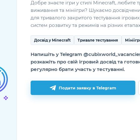
Добре знаєте ігри у стилі Minecraft, любите 
виживання та мініігри? Шукаємо досвідчени
для тривалого закритого тестування ігрових
систем розвитку та режимів на різних етапах
Досвід у Minecraft
Тривале тестування
Мінііг
Напишіть у Telegram @cubixworld_vacancies
розкажіть про свій ігровий досвід та готов
регулярно брати участь у тестуванні.
Подати заявку в Telegram