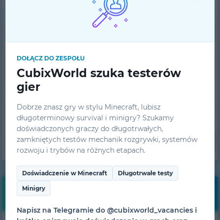
DOŁĄCZ DO ZESPOŁU
Zaloguj się
CubixWorld szuka testerów
gier
Dobrze znasz gry w stylu Minecraft, lubisz
Rejestracja
długoterminowy survival i minigry? Szukamy
doświadczonych graczy do długotrwałych,
zamkniętych testów mechanik rozgrywki, systemów
Zapomniałeś hasła?
rozwoju i trybów na różnych etapach.
Doświadczenie w Minecraft
Długotrwałe testy
Minigry
Nawigacja
Napisz na Telegramie do @cubixworld_vacancies i