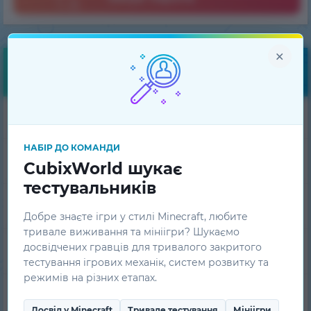
×
Навігація
Скачати лаунчер
НАБІР ДО КОМАНДИ
Моди
CubixWorld шукає
тестувальників
Скіни
Добре знаєте ігри у стилі Minecraft, любите
тривале виживання та мініігри? Шукаємо
досвідчених гравців для тривалого закритого
Плащі
тестування ігрових механік, систем розвитку та
режимів на різних етапах.
Рейтинг гравців
Досвід у Minecraft
Тривале тестування
Мініігри