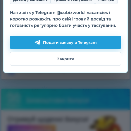
Напишіть у Telegram @cubixworld_vacancies і
Банліст
коротко розкажіть про свій ігровий досвід та
готовність регулярно брати участь у тестуванні.
Питання-Відповідь
Подати заявку в Telegram
Технічна підтримка
Закрити
Команда проєкту
Безкоштовні бонуси
Отримуй щоденні бонуси!
ОТРИМАТИ