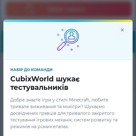
Забув пароль
×
Навігація
Скачати лаунчер
НАБІР ДО КОМАНДИ
CubixWorld шукає
Моди
тестувальників
Добре знаєте ігри у стилі Minecraft, любите
Скіни
тривале виживання та мініігри? Шукаємо
досвідчених гравців для тривалого закритого
тестування ігрових механік, систем розвитку та
Плащі
режимів на різних етапах.