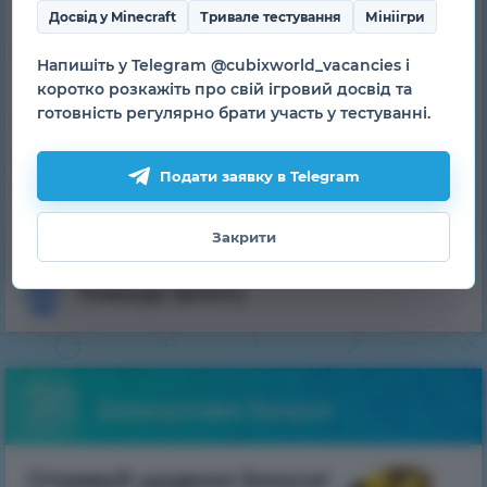
Рейтинг гравців
Досвід у Minecraft
Тривале тестування
Мініігри
Напишіть у Telegram @cubixworld_vacancies і
Банліст
коротко розкажіть про свій ігровий досвід та
готовність регулярно брати участь у тестуванні.
Питання-Відповідь
Подати заявку в Telegram
Технічна підтримка
Закрити
Команда проєкту
Безкоштовні бонуси
Отримуй щоденні бонуси!