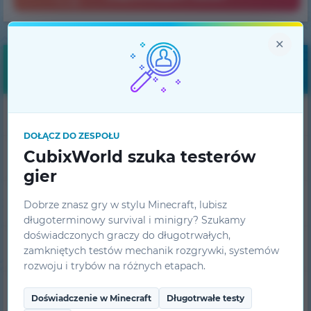
×
Nawigacja
Pobierz launcher
DOŁĄCZ DO ZESPOŁU
CubixWorld szuka testerów
Mody
gier
Skórki
Dobrze znasz gry w stylu Minecraft, lubisz
długoterminowy survival i minigry? Szukamy
doświadczonych graczy do długotrwałych,
Peleryny
zamkniętych testów mechanik rozgrywki, systemów
rozwoju i trybów na różnych etapach.
Ranking graczy
Doświadczenie w Minecraft
Długotrwałe testy