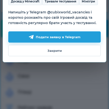
Досвід у Minecraft
Тривале тестування
Мініігри
Забув пароль
Напишіть у Telegram @cubixworld_vacancies і
коротко розкажіть про свій ігровий досвід та
готовність регулярно брати участь у тестуванні.
Навігація
Подати заявку в Telegram
Скачати лаунчер
Закрити
Моди
Скіни
Плащі
Рейтинг гравців