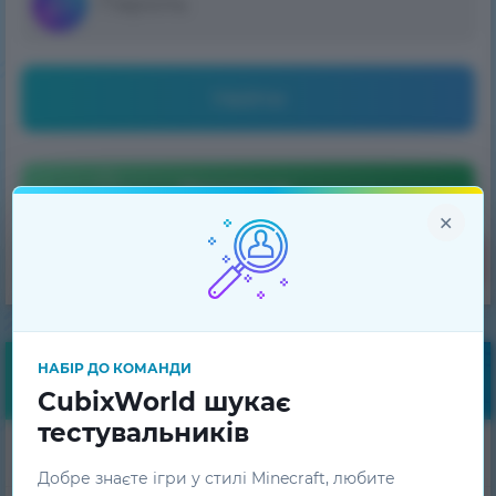
Увійти
Реєстрація
×
Забув пароль
НАБІР ДО КОМАНДИ
Навігація
CubixWorld шукає
тестувальників
Скачати лаунчер
Добре знаєте ігри у стилі Minecraft, любите